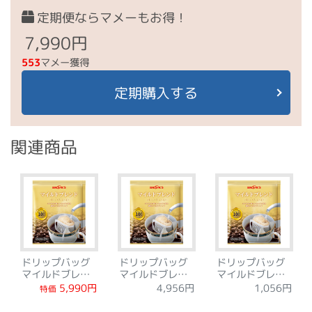
定期便ならマメーもお得！
7,990円
553
マメー獲得
定期購入する
関連商品
ドリップバッグ
ドリップバッグ
ドリップバッグ
マイルドブレン
マイルドブレン
マイルドブレン
ド 120袋
ド 84袋
ド 12袋
5,990円
4,956円
1,056円
特価