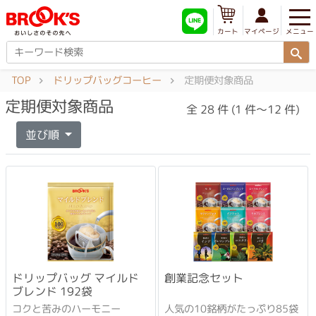
メニュー
マイページ
カート
TOP
ドリップバッグコーヒー
定期便対象商品
定期便対象商品
全 28 件 (1 件～12 件)
並び順
ドリップバッグ マイルド
創業記念セット
ブレンド 192袋
コクと苦みのハーモニー
人気の10銘柄がたっぷり85袋