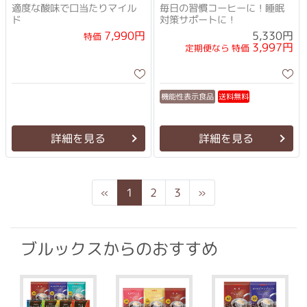
適度な酸味で口当たりマイル
毎日の習慣コーヒーに！睡眠
ド
対策サポートに！
7,990円
5,330円
特価
3,997円
定期便なら 特価
機能性表示食品
送料無料
詳細を見る
詳細を見る
Previous
Next
«
1
2
3
»
ブルックスからのおすすめ