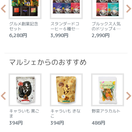
グルメ創業記念
スタンダードコ
ブルックス人気
セット
ーヒー６種セッ
のドリップ４種
ト
セット
6,280円
3,990円
2,990円
4
マルシェからのおすすめ
キャラいも 黒ご
キャラいも きな
野菜アラカルト
ま
こ
394円
394円
486円