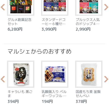
グルメ創業記念
スタンダードコ
ブルックス人気
セット
ーヒー６種セッ
のドリップ４種
ト
セット
6,280円
3,990円
2,990円
4
マルシェからのおすすめ
キャラいも 黒ご
乳酸菌入り ベル
国産もち麦 釜飯
ま
ギーワッフル プ
せんべい
レーン
394円
194円
378円