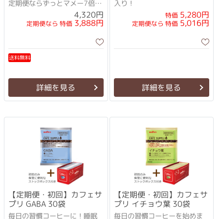
定期便ならずっとマメー7倍！
入り！
初回ご購入は保管に便利なス
5,280円
4,320円
特価
トックボックス付き！
3,888円
5,016円
定期便なら 特価
定期便なら 特価
送料無料
詳細を見る
詳細を見る
【定期便・初回】カフェサ
【定期便・初回】カフェサ
プリ GABA 30袋
プリ イチョウ葉 30袋
毎日の習慣コーヒーに！睡眠
毎日の習慣コーヒーを始めま