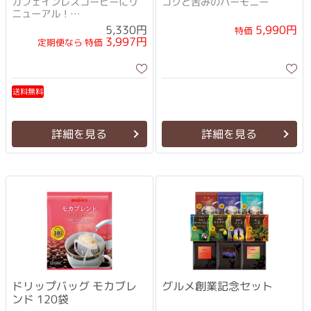
カフェインレスコーヒーにリ
コクと苦みのハーモニー
ニューアル！
10gになってよりおいしくなり
5,990円
5,330円
特価
ました！
3,997円
定期便なら 特価
送料無料
詳細を見る
詳細を見る
ドリップバッグ モカブレ
グルメ創業記念セット
ンド 120袋