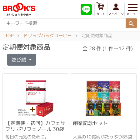
メニュー
マイページ
カート
TOP
ドリップバッグコーヒー
定期便対象商品
定期便対象商品
全 28 件 (1 件～12 件)
並び順
【定期便・初回】カフェサ
創業記念セット
プリ ポリフェノール 30袋
毎日の元気のために。
人気の10銘柄がたっぷり85袋