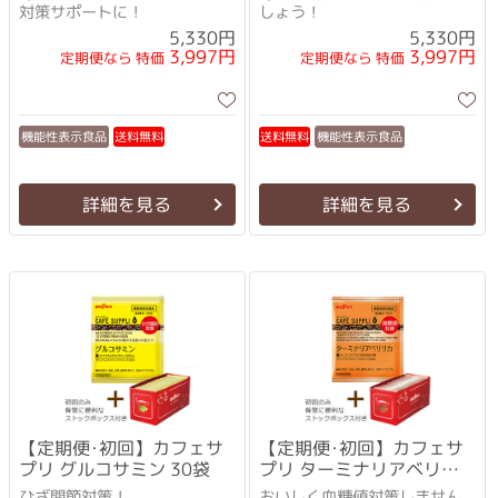
対策サポートに！
しょう！
5,330円
5,330円
3,997円
3,997円
定期便なら 特価
定期便なら 特価
機能性表示食品
機能性表示食品
送料無料
送料無料
詳細を見る
詳細を見る
【定期便･初回】カフェサ
【定期便･初回】カフェサ
プリ グルコサミン 30袋
プリ ターミナリアベリリ
カ 30袋
ひざ関節対策！
おいしく血糖値対策しません