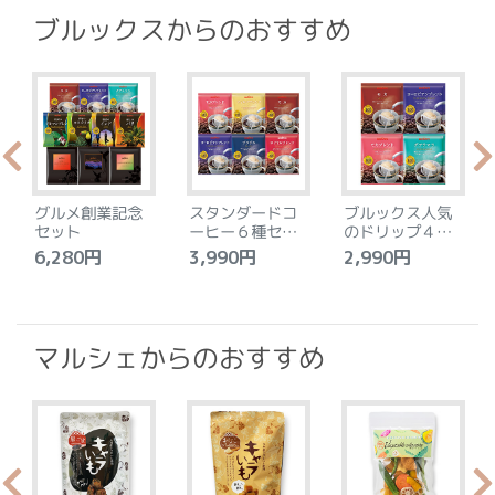
ブルックスからのおすすめ
グルメ創業記念
スタンダードコ
ブルックス人気
セット
ーヒー６種セッ
のドリップ４種
ト
セット
6,280円
3,990円
2,990円
4
マルシェからのおすすめ