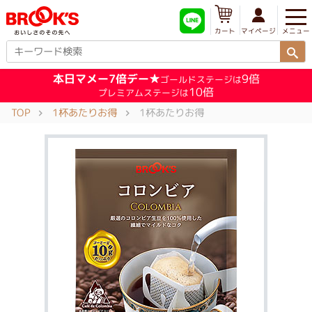
メニュー
マイページ
カート
本日マメー7倍デー★
9倍
ゴールドステージは
10倍
プレミアムステージは
TOP
1杯あたりお得
1杯あたりお得