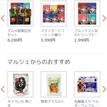
グルメ創業記念
スタンダードコ
ブルックス人気
セット
ーヒー６種セッ
のドリップ４種
ト
セット
6,280円
3,990円
2,990円
4
マルシェからのおすすめ
キャラいも 黒ご
野菜アラカルト
乳酸菌入り ベル
ま
ギーワッフル プ