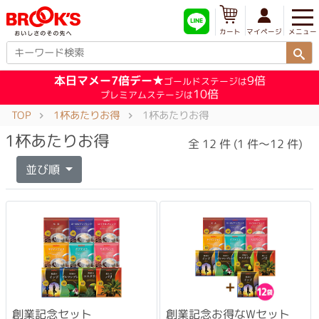
メニュー
マイページ
カート
本日マメー7倍デー★
9倍
ゴールドステージは
10倍
プレミアムステージは
TOP
1杯あたりお得
1杯あたりお得
1杯あたりお得
全 12 件 (1 件～12 件)
並び順
創業記念セット
創業記念お得なWセット