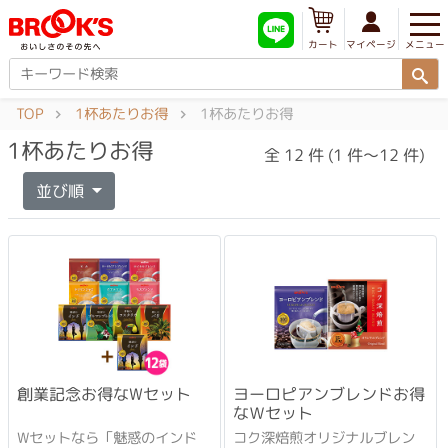
メニュー
マイページ
カート
TOP
1杯あたりお得
1杯あたりお得
1杯あたりお得
全 12 件 (1 件～12 件)
並び順
創業記念お得なWセット
ヨーロピアンブレンドお得
なＷセット
Wセットなら「魅惑のインド
コク深焙煎オリジナルブレン