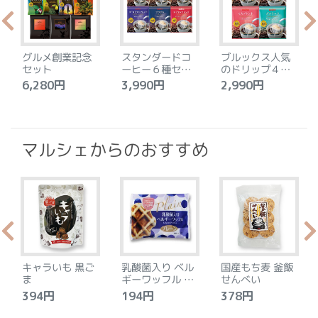
グルメ創業記念
スタンダードコ
ブルックス人気
セット
ーヒー６種セッ
のドリップ４種
ト
セット
6,280円
3,990円
2,990円
4
マルシェからのおすすめ
キャラいも 黒ご
乳酸菌入り ベル
国産もち麦 釜飯
ま
ギーワッフル プ
せんべい
レーン
394円
194円
378円