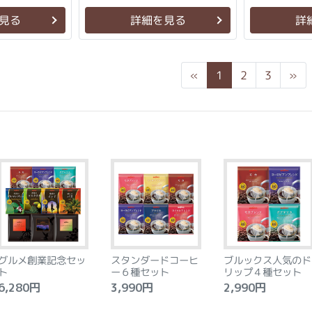
見る
詳細を見る
詳
Previous
Ne
«
1
2
3
»
グルメ創業記念セッ
スタンダードコーヒ
ブルックス人気のド
ト
ー６種セット
リップ４種セット
,280円
3,990円
2,990円