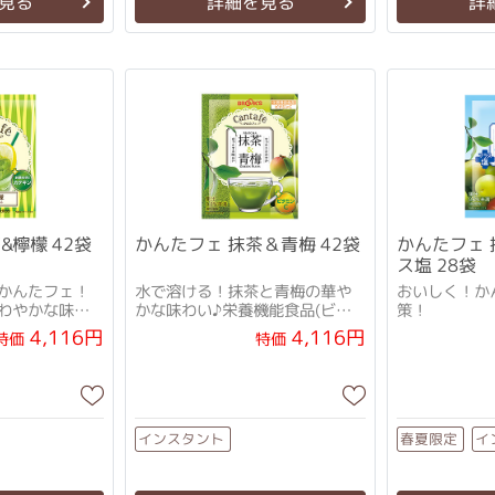
見る
詳細を見る
詳
&檸檬 42袋
かんたフェ 抹茶＆青梅 42袋
かんたフェ
ス塩 28袋
かんたフェ！
水で溶ける！抹茶と青梅の華や
おいしく！か
わやかな味わ
かな味わい♪栄養機能食品(ビタ
策！
ミンC)
4,116円
4,116円
特価
特価
インスタント
イ
春夏限定