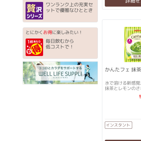
詳細を
ワンランク上の充実セ
ットで優雅なひととき
とにかく
お得
に楽しみたい！
毎日飲むから
低コストで！
かんたフェ 抹茶
水で溶ける新感覚
抹茶とレモンのさ
い♪
インスタント