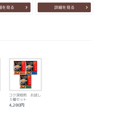
細を見る
詳細を見る
xt
コク深焙煎 お試し
３種セット
4,280円