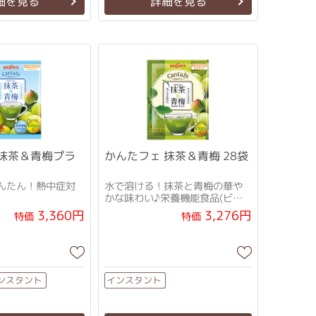
細を見る
詳細を見る
 抹茶＆青梅プラ
かんたフェ 抹茶＆青梅 28袋
んたん！熱中症対
水で溶ける！抹茶と青梅の華や
かな味わい♪栄養機能食品(ビタ
ミンC)
3,360円
3,276円
特価
特価
ンスタント
インスタント