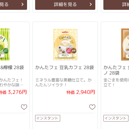
見る
詳細を見る
詳
&檸檬 28袋
かんたフェ 豆乳カフェ 28袋
かんたフェ
ノ 28袋
かんたフェ！
ミネラル豊富な黒糖仕立て。か
金ごまを使用
わやかな味わ
んたんソイラテ！
立て！
3,276円
2,940円
特価
特価
インスタント
インスタント