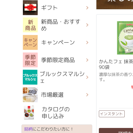
ギフト
新商品・おすす
め
キャンペーン
季節限定商品
かんたフェ 抹
90袋
ブルックスマルシ
濃厚な抹茶の香り
す。
ェ
市場厳選
カタログの
インスタント
申し込み
銘柄
にこだわりたい方に！