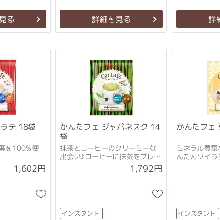
見る
詳細を見る
詳
ラテ 18袋
かんたフェ ジャパネスク 14
かんたフェ 
袋
葉を100%使
抹茶とコーヒーのクリーミーな
ミネラル豊富
出会い♪コーヒーに抹茶をブレン
んたんソイラ
ド
1,602円
1,792円
インスタント
インスタント