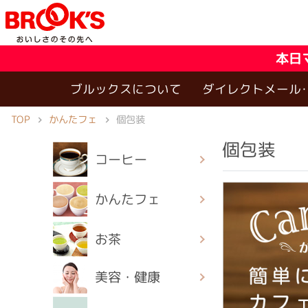
本日
ブルックスについて
ダイレクトメール
TOP
かんたフェ
個包装
個包装
コーヒー
かんたフェ
お茶
美容・健康