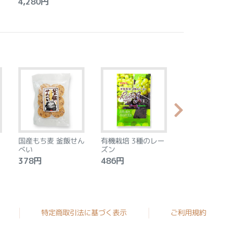
4,280円
国産もち麦 釜飯せん
有機栽培 3種のレー
やわらか食感
べい
ズン
ントベース 
タン アーモ
378円
486円
2,240円
モン 8個
特定商取引法に基づく表示
ご利用規約