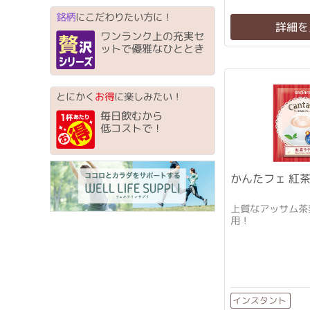
銘柄
にこだわりたい方に！
詳細を
ワンランク上の充実セ
ットで優雅なひととき
とにかく
お得
に楽しみたい！
毎日飲むから
低コストで！
かんたフェ 紅茶
上質なアッサム茶
用！
インスタント