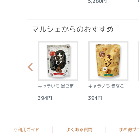
5,280円
6
マルシェからのおすすめ
らか食感のプラ
キャラいも 黒ごま
キャラいも きなこ
ース フロラン
アーモンド&レ
0円
394円
394円
4
8個
ご利用ガイド
よくある質問
まめ得プ