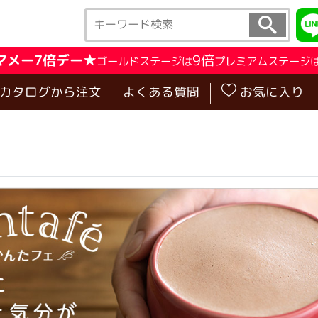
マメー7倍デー★
9倍
ゴールドステージは
プレミアムステージ
･カタログから注文
よくある質問
お気に入り