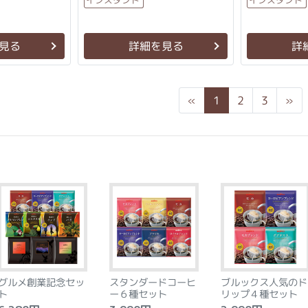
見る
詳細を見る
詳
Previous
Ne
«
1
2
3
»
グルメ創業記念セッ
スタンダードコーヒ
ブルックス人気のド
ト
ー６種セット
リップ４種セット