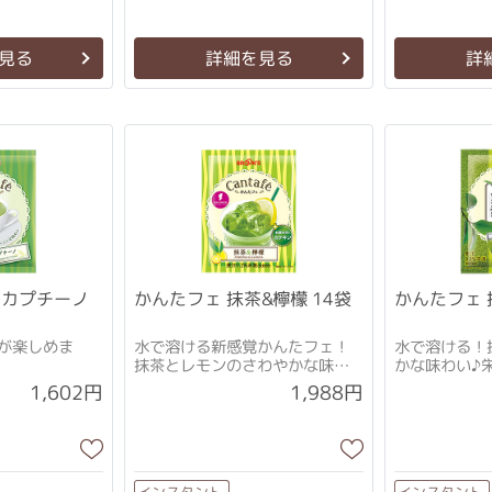
見る
詳細を見る
詳
茶カプチーノ
かんたフェ 抹茶&檸檬 14袋
かんたフェ 
が楽しめま
水で溶ける新感覚かんたフェ！
水で溶ける！
抹茶とレモンのさわやかな味わ
かな味わい♪
い♪
ミンC)
1,602円
1,988円
インスタント
インスタント