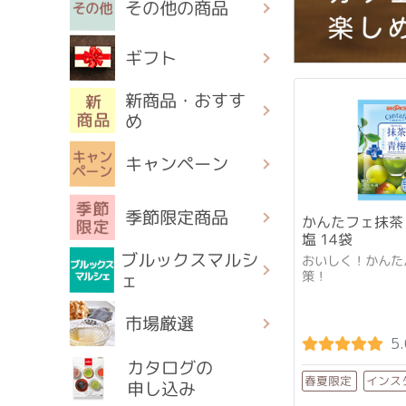
その他の商品
ギフト
新商品・おすす
め
キャンペーン
季節限定商品
かんたフェ抹茶
塩 14袋
ブルックスマルシ
おいしく！かんた
策！
ェ
市場厳選
5.
カタログの
インス
春夏限定
申し込み