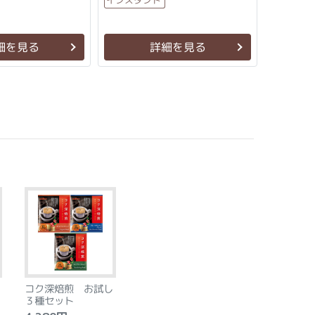
細を見る
詳細を見る
xt
コク深焙煎 お試し
３種セット