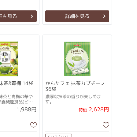
細を見る
詳細を見る
抹茶&青梅 14袋
かんたフェ 抹茶カプチーノ
36袋
抹茶と青梅の華や
濃厚な抹茶の香りが楽しめま
栄養機能食品(ビタ
す。
2,628円
1,988円
特価
インスタント