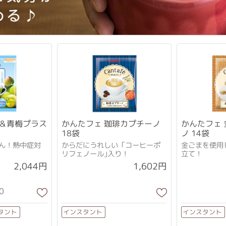
＆青梅プラス
かんたフェ 珈琲カプチーノ
かんたフェ
18袋
ノ 14袋
ん！熱中症対
からだにうれしい「コーヒーポ
金ごまを使用
リフェノール｣入り！
立て！
2,044円
1,602円
0
タント
インスタント
インスタント