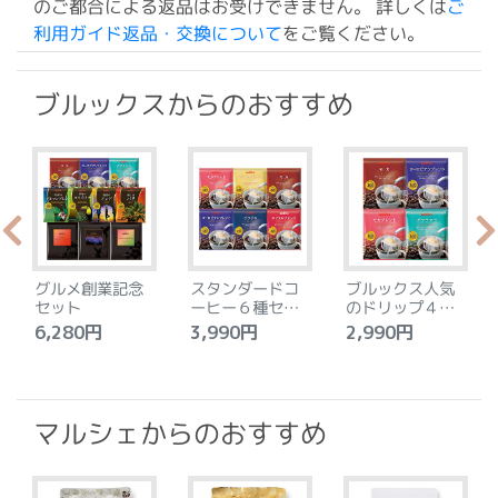
のご都合による返品はお受けできません。 詳しくは
ご
利用ガイド返品・交換について
をご覧ください。
ブルックスからのおすすめ
グルメ創業記念
スタンダードコ
ブルックス人気
セット
ーヒー６種セッ
のドリップ４種
ト
セット
6,280円
3,990円
2,990円
4
マルシェからのおすすめ