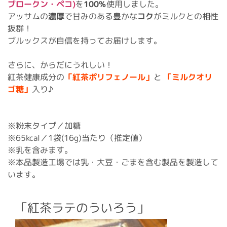
ブロークン・ペコ)
を
100%
使用しました。
アッサムの
濃厚
で甘みのある豊かな
コク
がミルクとの相性
抜群！
ブルックスが自信を持ってお届けします。
さらに、からだにうれしい！
紅茶健康成分の
「紅茶ポリフェノール」
と
「ミルクオリ
ゴ糖」
入り♪
※粉末タイプ／加糖
※65kcal／1袋(16g)当たり（推定値）
※乳を含みます。
※本品製造工場では乳・大豆・ごまを含む製品を製造して
います。
「紅茶ラテのういろう」