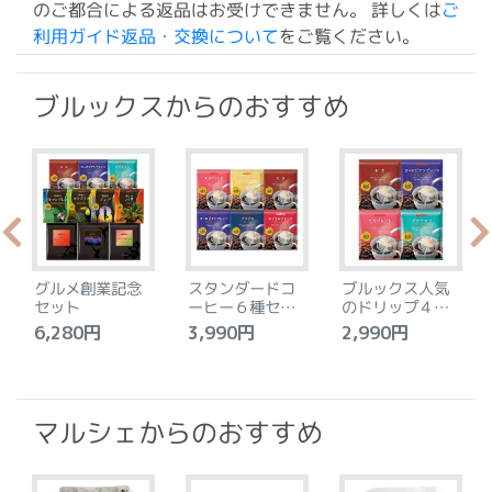
のご都合による返品はお受けできません。 詳しくは
ご
利用ガイド返品・交換について
をご覧ください。
ブルックスからのおすすめ
グルメ創業記念
スタンダードコ
ブルックス人気
セット
ーヒー６種セッ
のドリップ４種
ト
セット
6,280円
3,990円
2,990円
4
マルシェからのおすすめ