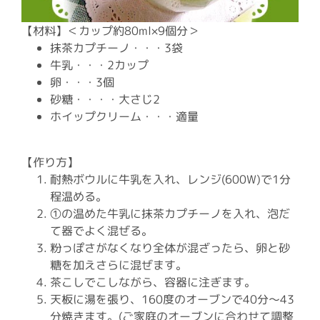
【材料】＜カップ約80ml×9個分＞
抹茶カプチーノ・・・3袋
牛乳・・・2カップ
卵・・・3個
砂糖・・・・大さじ2
ホイップクリーム・・・適量
【作り方】
耐熱ボウルに牛乳を入れ、レンジ(600W)で1分
程温める。
①の温めた牛乳に抹茶カプチーノを入れ、泡だ
て器でよく混ぜる。
粉っぽさがなくなり全体が混ざったら、卵と砂
糖を加えさらに混ぜます。
茶こしでこしながら、容器に注ぎます。
天板に湯を張り、160度のオーブンで40分～43
分焼きます。(ご家庭のオーブンに合わせて調整