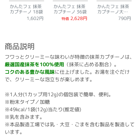
かんたフェ 抹茶
かんたフェ 抹茶
かんたフェ 抹茶
カプチーノ 18袋
カプチーノ 36袋
カプチーノ大袋
300g
2,628円
1,602円
790円
特価
商品説明
フワっとクリーミーな味わいが特徴の抹茶カプチーノは、
厳選国産抹茶を100％使用
（抹茶に占める割合）。
コクのある豊かな風味
に仕上げました。お湯を注ぐだけ
で、クリーミーな泡立ちが楽しめます。
※1人分(1カップ用12g)の個包装で簡単、便利。
※粉末タイプ／加糖
※49kcal/1袋(12g)当たり(推定値)
※乳を含みます。
※本品製造工場では乳・大豆・ごまを含む製品を製造して
います。