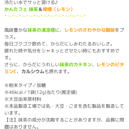
冷たい水でサッと溶ける♪
かんたフェ
抹茶
＆
檸檬（レモン）
*～*～*～*～*～*～*～*～*～*～*～*
風味豊かな
抹茶の清涼感
に、
レモンのさわやかな酸味
をプ
ラス。
毎日ゴクゴク飲めて、からだにしみわたるおいしさ。
疲れた時や気分をシャキッとさせたい時にもおすすめで
す。
さらに、からだにうれしい
抹茶のカテキン
、
レモンのビタ
ミンC
、
カルシウム
も摂れます。
※粉末タイプ／加糖
※46kcal／1袋(12g)当たり(推定値)
※大豆由来原材料
※本品製造工場では乳・大豆・ごまを含む製品を製造して
います。
【注】抹茶の成分が沈殿することがありますが、品質に問
題はありません。