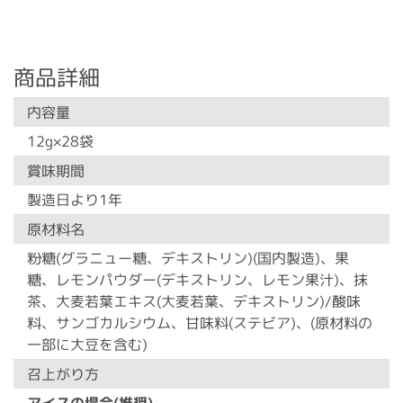
商品詳細
内容量
12g×28袋
賞味期間
製造日より1年
原材料名
粉糖(グラニュー糖、デキストリン)(国内製造)、果
糖、レモンパウダー(デキストリン、レモン果汁)、抹
茶、大麦若葉エキス(大麦若葉、デキストリン)/酸味
料、サンゴカルシウム、甘味料(ステビア)、(原材料の
一部に大豆を含む)
召上がり方
アイスの場合(推奨)