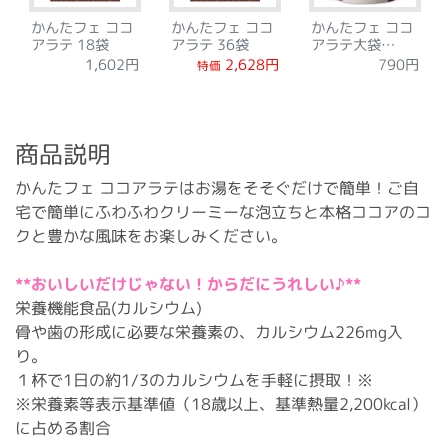
かんたフェ ココ
かんたフェ ココ
かんたフェ ココ
アラテ 18袋
アラテ 36袋
アラテ大袋
300g
2,628円
1,602円
790円
特価
商品説明
かんたフェ ココアラテはお湯をそそぐだけで簡単！ご自
宅で簡単にふわふわクリーミーな泡立ちと本格ココアのコ
クと豊かな風味をお楽しみください。
**おいしいだけじゃない！からだにうれしい♪**
栄養機能食品(カルシウム)
骨や歯の形成に必要な栄養素の、カルシウム226mg入
り。
１杯で1日の約1/3のカルシウムを手軽に摂取！※
※栄養素等表示基準値（18歳以上、基準熱量2,200kcal）
に占める割合