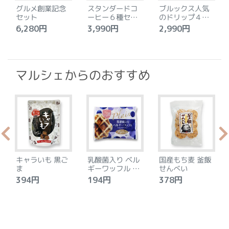
グルメ創業記念
スタンダードコ
ブルックス人気
セット
ーヒー６種セッ
のドリップ４種
ト
セット
6,280円
3,990円
2,990円
4
マルシェからのおすすめ
キャラいも 黒ご
乳酸菌入り ベル
国産もち麦 釜飯
ま
ギーワッフル プ
せんべい
レーン
394円
194円
378円