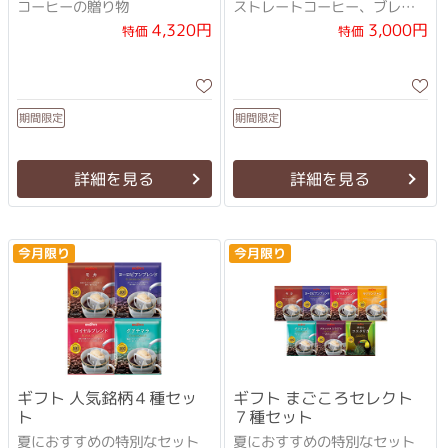
コーヒーの贈り物
ストレートコーヒー、ブレン
ドコーヒーそれぞれの人気銘
4,320円
3,000円
特価
特価
柄がセットに。
期間限定
期間限定
詳細を見る
詳細を見る
今月限り
今月限り
ギフト 人気銘柄４種セッ
ギフト まごころセレクト
ト
７種セット
夏におすすめの特別なセット
夏におすすめの特別なセット