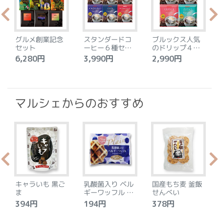
グルメ創業記念
スタンダードコ
ブルックス人気
セット
ーヒー６種セッ
のドリップ４種
ト
セット
6,280円
3,990円
2,990円
4
マルシェからのおすすめ
キャラいも 黒ご
乳酸菌入り ベル
国産もち麦 釜飯
ま
ギーワッフル プ
せんべい
レーン
394円
194円
378円