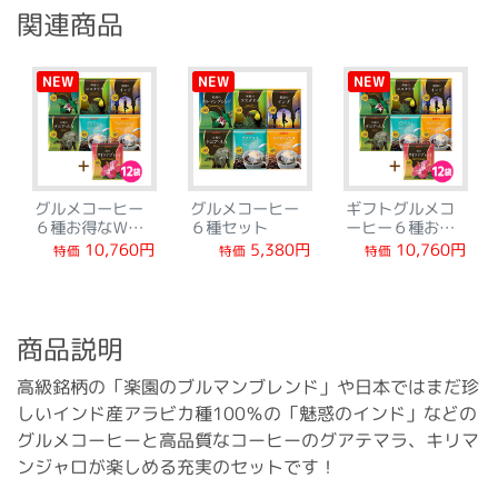
関連商品
NEW
NEW
NEW
グルメコーヒー
グルメコーヒー
ギフトグルメコ
６種お得なＷセ
６種セット
ーヒー６種お得
ット
なＷセット
10,760円
10,760円
5,380円
特価
特価
特価
商品説明
高級銘柄の「楽園のブルマンブレンド」や日本ではまだ珍
しいインド産アラビカ種100％の「魅惑のインド」などの
グルメコーヒーと高品質なコーヒーのグアテマラ、キリマ
ンジャロが楽しめる充実のセットです！