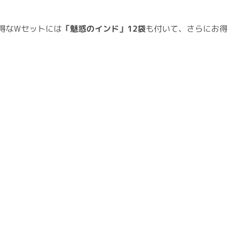
得なWセットには
「魅惑のインド」12袋
も付いて、さらにお得