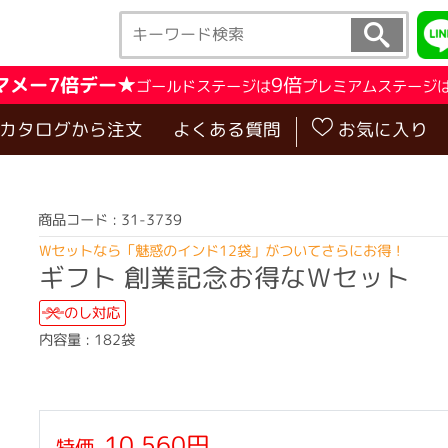
マメー7倍デー★
9倍
ゴールドステージは
プレミアムステージ
･カタログから注文
よくある質問
お気に入り
商品コード : 31-3739
Wセットなら「魅惑のインド12袋」がついてさらにお得！
ギフト 創業記念お得なＷセット
のし対応
内容量 : 182袋
10,560円
特価