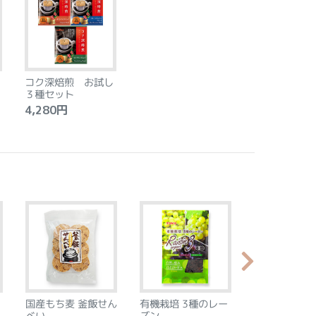
コク深焙煎 お試し
３種セット
4,280円
国産もち麦 釜飯せん
有機栽培 3種のレー
やわらか食感
べい
ズン
ントベース 