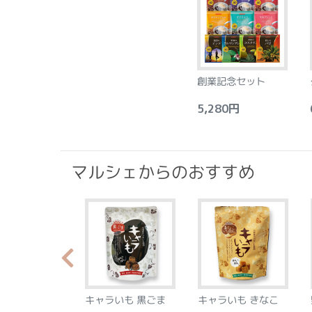
創業記念セット
5,280円
6
マルシェからのおすすめ
らか食感のプラ
キャラいも 黒ごま
キャラいも きなこ
ース フロラン