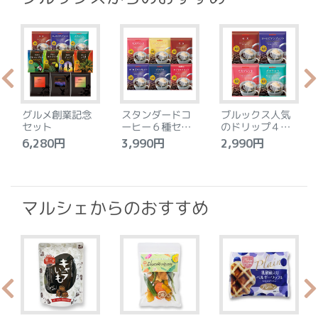
グルメ創業記念
スタンダードコ
ブルックス人気
セット
ーヒー６種セッ
のドリップ４種
ト
セット
6,280円
3,990円
2,990円
4
マルシェからのおすすめ