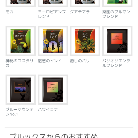
モカ
ヨーロピアンブ
グアテマラ
楽園のブルマン
レンド
ブレンド
神秘のコスタリ
魅惑のインド
癒しのバリ
バリオリエンタ
カ
ルブレンド
ブルーマウンテ
ハワイコナ
ンNo.1
ブルックスからのおすすめ