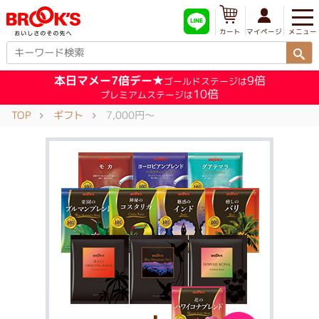
メニュー
マイページ
カート
本日マメー7倍デー★
9倍
ゴールドステージは
10倍
プレミアムステージは
TOP
ギフト
7,000円～