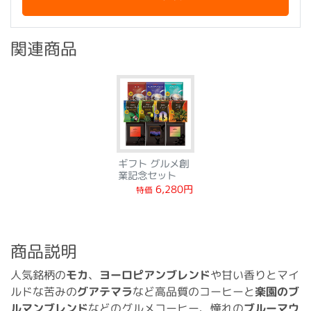
関連商品
ギフト グルメ創
業記念セット
6,280円
特価
商品説明
人気銘柄の
モカ
、
ヨーロピアンブレンド
や甘い香りとマイ
ルドな苦みの
グアテマラ
など高品質のコーヒーと
楽園のブ
ルマンブレンド
などのグルメコーヒー、憧れの
ブルーマウ