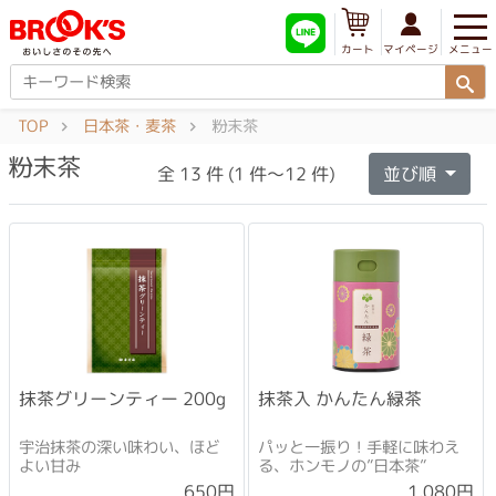
メニュー
マイページ
カート
TOP
日本茶・麦茶
粉末茶
粉末茶
全 13 件 (1 件～12 件)
並び順
抹茶グリーンティー 200g
抹茶入 かんたん緑茶
宇治抹茶の深い味わい、ほど
パッと一振り！手軽に味わえ
よい甘み
る、ホンモノの”日本茶”
1,080円
650円