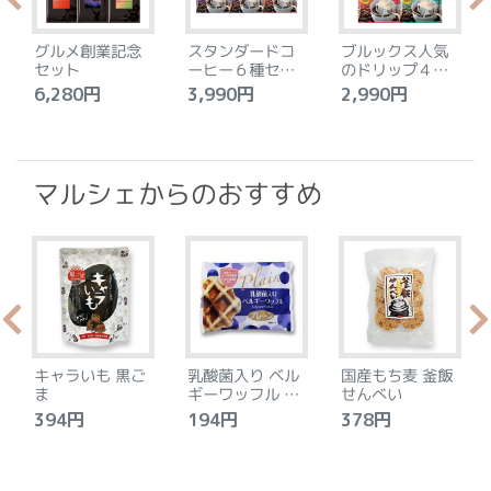
グルメ創業記念
スタンダードコ
ブルックス人気
セット
ーヒー６種セッ
のドリップ４種
ト
セット
6,280円
3,990円
2,990円
4
マルシェからのおすすめ
キャラいも 黒ご
乳酸菌入り ベル
国産もち麦 釜飯
ま
ギーワッフル プ
せんべい
レーン
394円
194円
378円