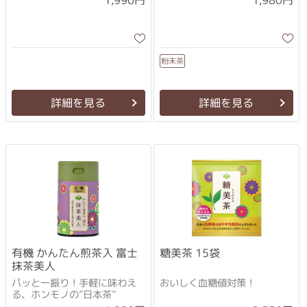
1,990円
1,980円
粉末茶
詳細を見る
詳細を見る
有機 かんたん煎茶入 富士
糖美茶 15袋
抹茶美人
パッと一振り！手軽に味わえ
おいしく血糖値対策！
る、ホンモノの”日本茶”