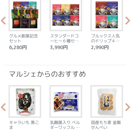
グルメ創業記念
スタンダードコ
ブルックス人気
セット
ーヒー６種セッ
のドリップ４種
ト
セット
6,280円
3,990円
2,990円
4
マルシェからのおすすめ
キャラいも 黒ご
乳酸菌入り ベル
国産もち麦 釜飯
ま
ギーワッフル プ
せんべい