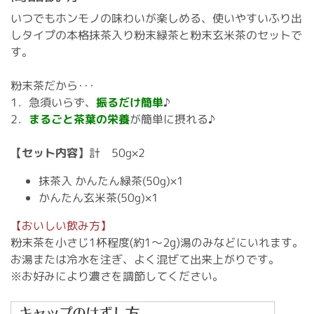
いつでもホンモノの味わいが楽しめる、使いやすいふり出
しタイプの本格抹茶入り粉末緑茶と粉末玄米茶のセットで
す。
粉末茶だから･･･
1．急須いらず、
振るだけ簡単
♪
2．
まるごと茶葉の栄養
が簡単に摂れる♪
【セット内容】
計 50g×2
抹茶入 かんたん緑茶(50g)×1
かんたん玄米茶(50g)×1
【おいしい飲み方】
粉末茶を小さじ1杯程度(約1～2g)湯のみなどにいれます。
お湯または冷水を注ぎ、よく混ぜて出来上がりです。
※お好みにより濃さを調節してください。