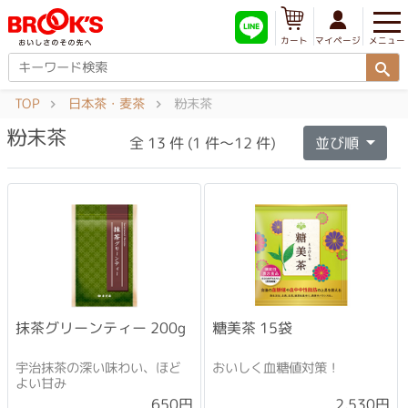
メニュー
マイページ
カート
TOP
日本茶・麦茶
粉末茶
粉末茶
全 13 件 (1 件～12 件)
並び順
抹茶グリーンティー 200g
糖美茶 15袋
宇治抹茶の深い味わい、ほど
おいしく血糖値対策！
よい甘み
2,530円
650円