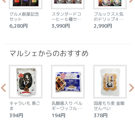
グルメ創業記念
スタンダードコ
ブルックス人気
セット
ーヒー６種セッ
のドリップ４種
ト
セット
6,280円
3,990円
2,990円
4
マルシェからのおすすめ
キャラいも 黒ご
乳酸菌入り ベル
国産もち麦 釜飯
ま
ギーワッフル プ
せんべい
レーン
394円
194円
378円