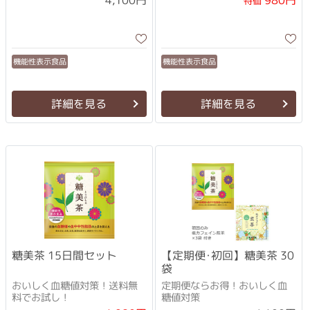
4,100円
980円
特価
機能性表示食品
機能性表示食品
詳細を見る
詳細を見る
糖美茶 15日間セット
【定期便･初回】糖美茶 30
袋
おいしく血糖値対策！送料無
定期便ならお得！おいしく血
料でお試し！
糖値対策