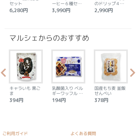
セット
ーヒー６種セッ
のドリップ４種
ト
セット
6,280円
3,990円
2,990円
4
マルシェからのおすすめ
キャラいも 黒ご
乳酸菌入り ベル
国産もち麦 釜飯
ま
ギーワッフル プ
せんべい
レーン
394円
194円
378円
ご利用ガイド
よくある質問