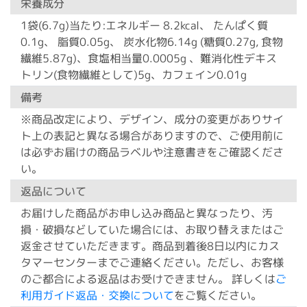
栄養成分
1袋(6.7g)当たり:エネルギー 8.2kcal、 たんぱく質
0.1g、 脂質0.05g、 炭水化物6.14g (糖質0.27g, 食物
繊維5.87g)、食塩相当量0.0005g 、難消化性デキス
トリン(食物繊維として)5g、カフェイン0.01g
備考
※商品改定により、デザイン、成分の変更がありサイ
ト上の表記と異なる場合がありますので、ご使用前に
は必ずお届けの商品ラベルや注意書きをご確認くださ
い。
返品について
お届けした商品がお申し込み商品と異なったり、汚
損・破損などしていた場合には、お取り替えまたはご
返金させていただきます。商品到着後8日以内にカス
タマーセンターまでご連絡ください。ただし、お客様
のご都合による返品はお受けできません。 詳しくは
ご
利用ガイド返品・交換について
をご覧ください。