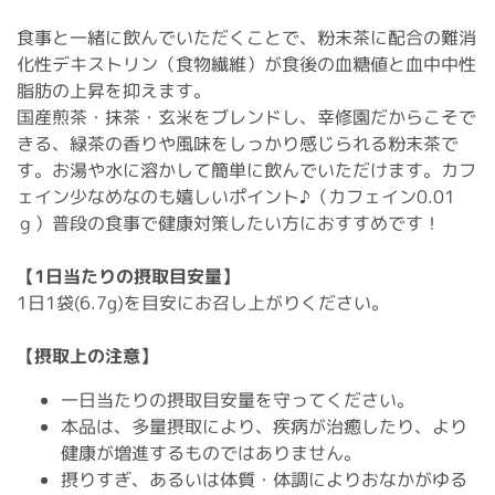
食事と一緒に飲んでいただくことで、粉末茶に配合の難消
化性デキストリン（食物繊維）が食後の血糖値と血中中性
脂肪の上昇を抑えます。
国産煎茶・抹茶・玄米をブレンドし、幸修園だからこそで
きる、緑茶の香りや風味をしっかり感じられる粉末茶で
す。お湯や水に溶かして簡単に飲んでいただけます。カフ
ェイン少なめなのも嬉しいポイント♪（カフェイン0.01
ｇ）普段の食事で健康対策したい方におすすめです！
【1日当たりの摂取目安量】
1日1袋(6.7g)を目安にお召し上がりください。
【摂取上の注意】
一日当たりの摂取目安量を守ってください。
本品は、多量摂取により、疾病が治癒したり、より
健康が増進するものではありません。
摂りすぎ、あるいは体質・体調によりおなかがゆる