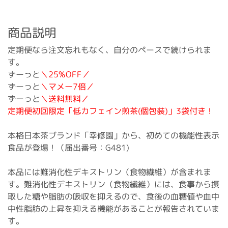
商品説明
定期便なら注文忘れもなく、自分のペースで続けられま
す。
ずーっと
＼25%OFF／
ずーっと
＼マメー7倍／
ずーっと
＼送料無料／
定期便初回限定「低カフェイン煎茶(個包装)」3袋付き！
本格日本茶ブランド「幸修園」から、初めての機能性表示
食品が登場！（届出番号：G481)
本品には難消化性デキストリン（食物繊維）が含まれま
す。難消化性デキストリン（食物繊維）には、食事から摂
取した糖や脂肪の吸収を抑えるので、食後の血糖値や血中
中性脂肪の上昇を抑える機能があることが報告されていま
す。