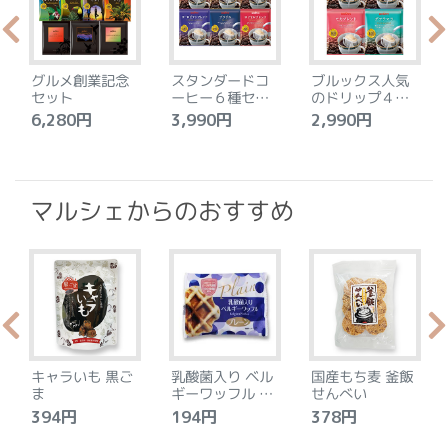
グルメ創業記念
スタンダードコ
ブルックス人気
セット
ーヒー６種セッ
のドリップ４種
ト
セット
6,280円
3,990円
2,990円
4
マルシェからのおすすめ
キャラいも 黒ご
乳酸菌入り ベル
国産もち麦 釜飯
ま
ギーワッフル プ
せんべい
レーン
394円
194円
378円