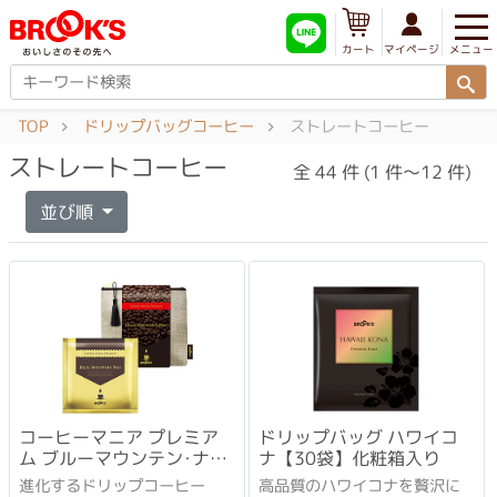
メニュー
マイページ
カート
TOP
ドリップバッグコーヒー
ストレートコーヒー
ストレートコーヒー
全 44 件 (1 件～12 件)
並び順
コーヒーマニア プレミア
ドリップバッグ ハワイコ
ム ブルーマウンテン･ナン
ナ【30袋】化粧箱入り
バーワン
進化するドリップコーヒー
高品質のハワイコナを贅沢に