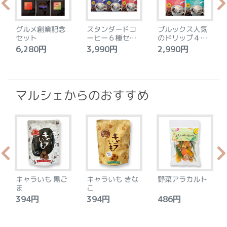
グルメ創業記念
スタンダードコ
ブルックス人気
セット
ーヒー６種セッ
のドリップ４種
ト
セット
6,280円
3,990円
2,990円
4
マルシェからのおすすめ
キャラいも 黒ご
キャラいも きな
野菜アラカルト
ま
こ
394円
394円
486円