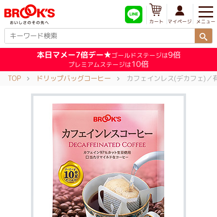
メニュー
マイページ
カート
本日マメー7倍デー★
9倍
ゴールドステージは
10倍
プレミアムステージは
TOP
ドリップバッグコーヒー
カフェインレス(デカフェ)／