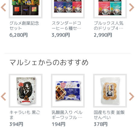
グルメ創業記念
スタンダードコ
ブルックス人気
セット
ーヒー６種セッ
のドリップ４種
ト
セット
6,280円
3,990円
2,990円
4
マルシェからのおすすめ
キャラいも 黒ご
乳酸菌入り ベル
国産もち麦 釜飯
ま
ギーワッフル プ
せんべい
レーン
394円
194円
378円