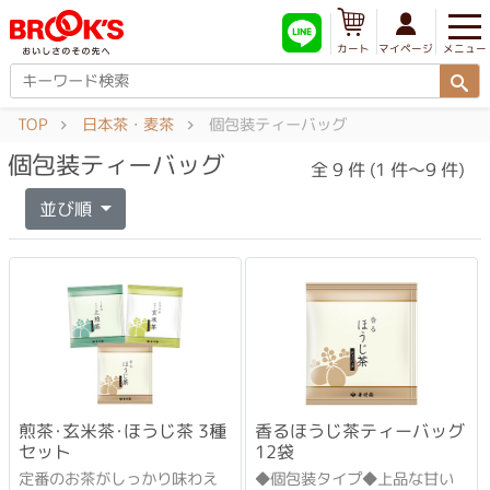
メニュー
マイページ
カート
TOP
日本茶・麦茶
個包装ティーバッグ
個包装ティーバッグ
全 9 件 (1 件～9 件)
並び順
煎茶･玄米茶･ほうじ茶 3種
香るほうじ茶ティーバッグ
セット
12袋
定番のお茶がしっかり味わえ
◆個包装タイプ◆上品な甘い