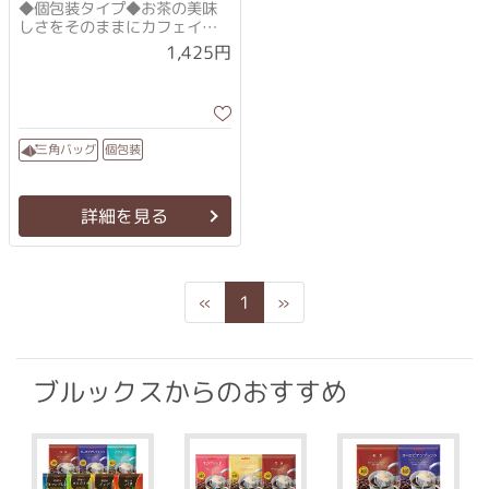
◆個包装タイプ◆お茶の美味
しさをそのままにカフェイン
をカット（賞味期限2026年10
1,425円
月）
三角バッグ
個包装
詳細を見る
Previous
Next
«
1
»
ブルックスからのおすすめ