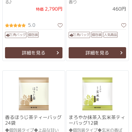
る♪
香り
2,790円
460円
特価
5.0
人気商品
三角バッグ
三角バッグ
個包装
個包装
詳細を見る
詳細を見る
香るほうじ茶ティーバッグ
まろやか抹茶入玄米茶ティ
24袋
ーバッグ12袋
◆個包装タイプ◆上品な甘い
◆個包装タイプ◆玄米の香ば