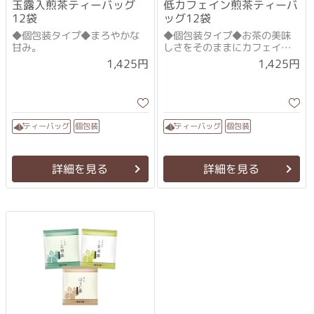
玉露入煎茶ティーバッグ
低カフェイン煎茶ティーバ
12袋
ッグ12袋
◆個包装タイプ◆まろやかな
◆個包装タイプ◆お茶の美味
甘み。
しさをそのままにカフェイン
をカット（賞味期限2026年10
1,425円
1,425円
月）
ティーバッグ
ティーバッグ
個包装
個包装
詳細を見る
詳細を見る