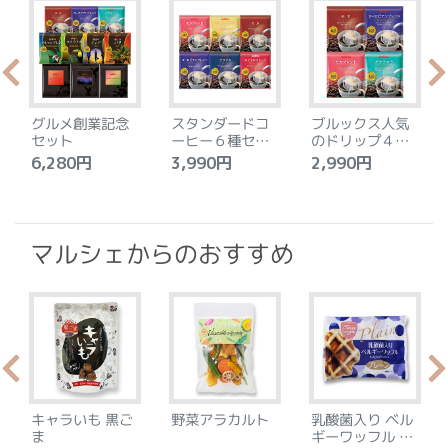
グルメ創業記念
スタンダードコ
ブルックス人気
セット
ーヒー６種セッ
のドリップ４種
ト
セット
6,280円
3,990円
2,990円
4
マルシェからのおすすめ
キャラいも 黒ご
野菜アラカルト
乳酸菌入り ベル
ま
ギーワッフル プ