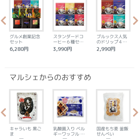
グルメ創業記念
スタンダードコ
ブルックス人気
セット
ーヒー６種セッ
のドリップ４種
ト
セット
6,280円
3,990円
2,990円
4
マルシェからのおすすめ
キャラいも 黒ご
乳酸菌入り ベル
国産もち麦 釜飯
ま
ギーワッフル プ
せんべい