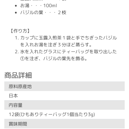
お湯・・・100ml
バジルの葉・・・２枝
【作り方】
カップに玉露入煎茶１袋と手でちぎったバジル
を入れお湯を注ぎ３分ほど蒸らす。
氷を入れたグラスにティーバッグを取り出した
①を注ぎ、バジルの葉先を飾る。
商品詳細
原料原産地
日本
内容量
12袋(ひもありティーバッグ1個当たり3g)
賞味期間