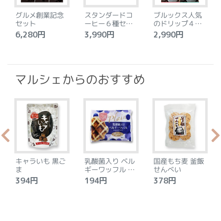
グルメ創業記念
スタンダードコ
ブルックス人気
セット
ーヒー６種セッ
のドリップ４種
ト
セット
6,280円
3,990円
2,990円
4
マルシェからのおすすめ
キャラいも 黒ご
乳酸菌入り ベル
国産もち麦 釜飯
ま
ギーワッフル プ
せんべい
レーン
394円
194円
378円