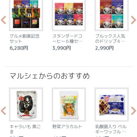
グルメ創業記念
スタンダードコ
ブルックス人気
セット
ーヒー６種セッ
のドリップ４種
ト
セット
6,280円
3,990円
2,990円
4
マルシェからのおすすめ
キャラいも 黒ご
野菜アラカルト
乳酸菌入り ベル
ま
ギーワッフル プ
レーン