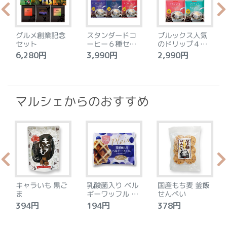
グルメ創業記念
スタンダードコ
ブルックス人気
セット
ーヒー６種セッ
のドリップ４種
ト
セット
6,280円
3,990円
2,990円
4
マルシェからのおすすめ
キャラいも 黒ご
乳酸菌入り ベル
国産もち麦 釜飯
ま
ギーワッフル プ
せんべい
レーン
394円
194円
378円