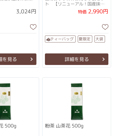
ト 【リニューアル！国産抹茶
+厳選茶葉配合になりました♪】
2,990円
3,024円
特価
ティーバッグ
夏限定
大袋
細を見る
詳細を見る
 500g
粉茶 山茶花 500g