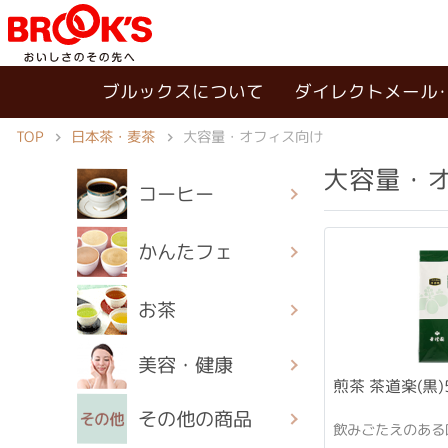
ブルックスについて
ダイレクトメール
TOP
日本茶・麦茶
大容量・オフィス向け
大容量・
コーヒー
かんたフェ
お茶
美容・健康
煎茶 茶道楽(黒)
その他の商品
飲みごたえのある