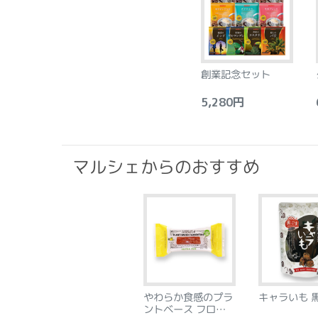
創業記念セット
5,280円
6
マルシェからのおすすめ
やわらか食感のプラ
キャラいも 
ントベース フロラン