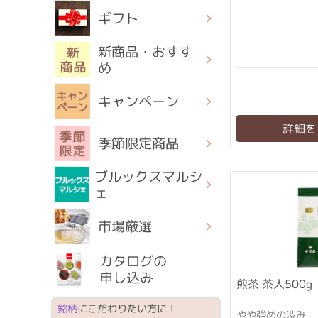
ギフト
新商品・おすす
め
キャンペーン
詳細を
季節限定商品
ブルックスマルシ
ェ
市場厳選
カタログの
申し込み
煎茶 茶人500g
銘柄
にこだわりたい方に！
やや強めの渋み