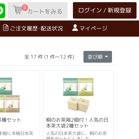
0
ログイン / 新規登録
カートをみる
ご注文履歴･配送状況
マイページ
全 17 件 (1 件～12 件)
並び順
3種セット
桐のお茶箱2個付！人気の日
本茶大袋2種セット
手軽に本格日本茶
人気の日本茶大袋に、桐のお茶
。
箱をセットにしました。