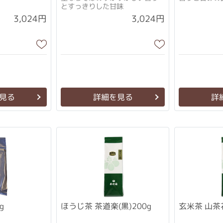
とすっきりした甘味
3,024円
3,024円
見る
詳細を見る
詳
g
ほうじ茶 茶道楽(黒)200g
玄米茶 山茶花