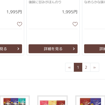
後味に甘みがほんのり
なめらかな味
1,995円
1,995円
見る
詳細を見る
詳
Previous
Next
«
1
2
»