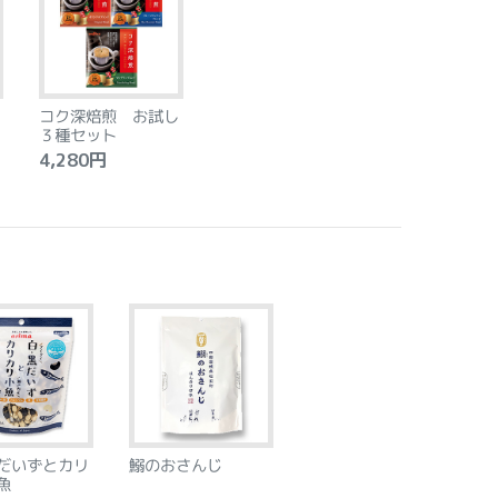
コク深焙煎 お試し
３種セット
4,280円
だいずとカリ
鰯のおさんじ
魚