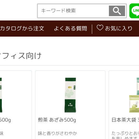
･カタログから注文
よくある質問
お気に入り
オフィス向け
500g
煎茶 あざみ500g
日本茶大袋 
味
味と香りがさわやか
たっぷりとお
を楽しめます