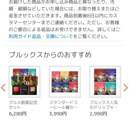
お届けした商品がお申し込み商品と異なったり、汚
損・破損などしていた場合には、お取り替えまたはご
返金させていただきます。商品到着後8日以内にカス
タマーセンターまでご連絡ください。ただし、お客様
のご都合による返品はお受けできません。 詳しくは
ご
利用ガイド返品・交換について
をご覧ください。
ブルックスからのおすすめ
グルメ創業記念
スタンダードコ
ブルックス人気
セット
ーヒー６種セッ
のドリップ４種
ト
セット
6,280円
3,990円
2,990円
4