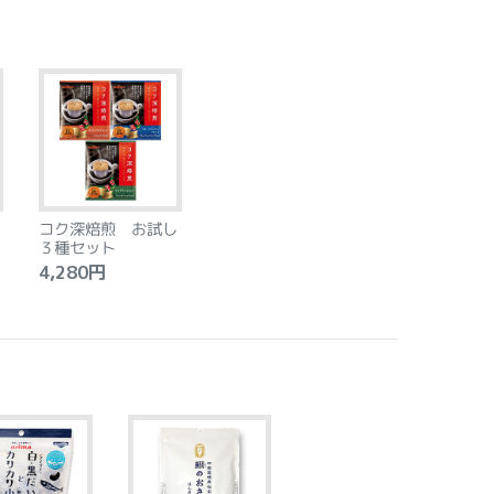
コク深焙煎 お試し
３種セット
4,280円