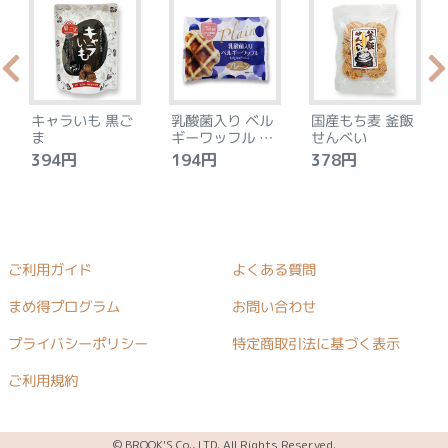
キャラいも 黒ご
乳酸菌入り ベル
国産もち麦 釜飯
ま
ギーワッフル プ
せんべい
レーン
394円
194円
378円
ご利用ガイド
よくある質問
まめ得プログラム
お問い合わせ
プライバシーポリシー
特定商取引法に基づく表示
ご利用規約
© BROOK'S Co., LTD. All Rights Reserved.