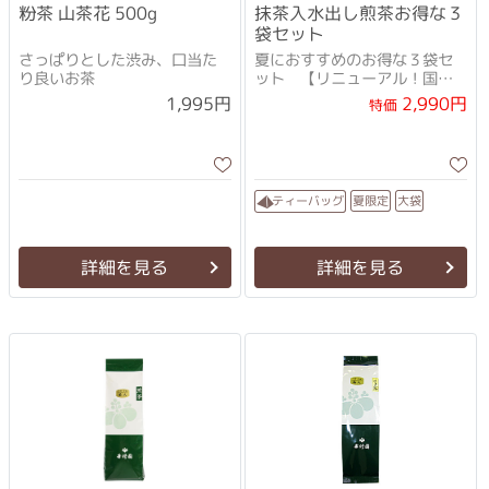
粉茶 山茶花 500g
抹茶入水出し煎茶お得な３
袋セット
さっぱりとした渋み、口当た
夏におすすめのお得な３袋セ
り良いお茶
ット 【リニューアル！国産
抹茶+厳選茶葉配合になりまし
2,990円
1,995円
特価
た♪】
ティーバッグ
夏限定
大袋
詳細を見る
詳細を見る