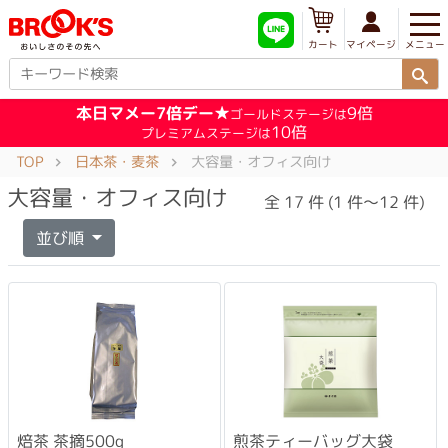
メニュー
マイページ
カート
本日マメー7倍デー★
9倍
ゴールドステージは
10倍
プレミアムステージは
TOP
日本茶・麦茶
大容量・オフィス向け
大容量・オフィス向け
全 17 件 (1 件～12 件)
並び順
焙茶 茶摘500g
煎茶ティーバッグ大袋