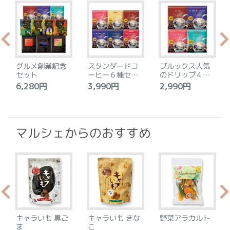
グルメ創業記念
スタンダードコ
ブルックス人気
セット
ーヒー６種セッ
のドリップ４種
ト
セット
6,280円
3,990円
2,990円
4
マルシェからのおすすめ
キャラいも 黒ご
キャラいも きな
野菜アラカルト
ま
こ