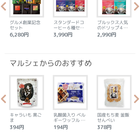
グルメ創業記念
スタンダードコ
ブルックス人気
セット
ーヒー６種セッ
のドリップ４種
ト
セット
6,280円
3,990円
2,990円
4
マルシェからのおすすめ
キャラいも 黒ご
乳酸菌入り ベル
国産もち麦 釜飯
ま
ギーワッフル プ
せんべい
レーン
394円
194円
378円