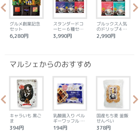
グルメ創業記念
スタンダードコ
ブルックス人気
セット
ーヒー６種セッ
のドリップ４種
ト
セット
6,280円
3,990円
2,990円
4
マルシェからのおすすめ
キャラいも 黒ご
乳酸菌入り ベル
国産もち麦 釜飯
ま
ギーワッフル プ
せんべい
レーン
394円
194円
378円