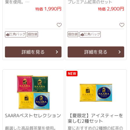
葉を使用。
プレミアム紅茶のセット
今までの紅茶にはきっと戻れ
1,990円
2,900円
特価
特価
なくなるはずです。
三角バッグ
三角バッグ
個包装
個包装
詳細を見る
詳細を見る
NEW
SAARAベストセレクション
【夏限定】アイスティーを
楽しむ2種セット
厳選した高品質茶葉を使用。
夏におすすめの2種類の紅茶の