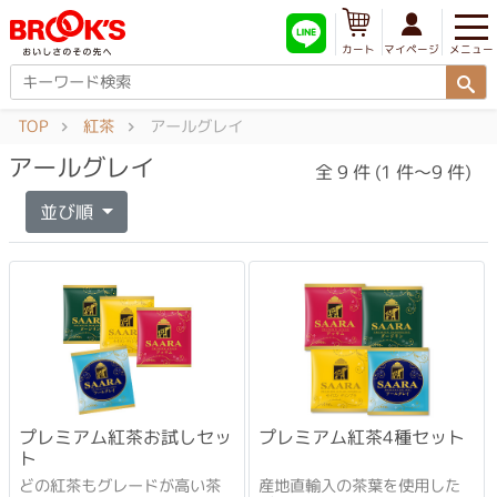
メニュー
マイページ
カート
TOP
紅茶
アールグレイ
アールグレイ
全 9 件 (1 件～9 件)
並び順
プレミアム紅茶お試しセッ
プレミアム紅茶4種セット
ト
どの紅茶もグレードが高い茶
産地直輸入の茶葉を使用した