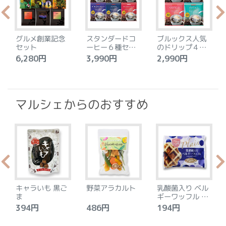
グルメ創業記念
スタンダードコ
ブルックス人気
セット
ーヒー６種セッ
のドリップ４種
ト
セット
6,280円
3,990円
2,990円
4
マルシェからのおすすめ
キャラいも 黒ご
野菜アラカルト
乳酸菌入り ベル
ま
ギーワッフル プ
レーン
394円
486円
194円