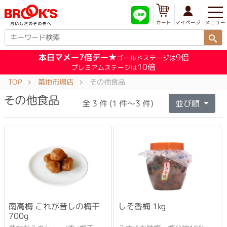
メニュー
マイページ
カート
本日マメー7倍デー★
9倍
ゴールドステージは
10倍
プレミアムステージは
TOP
築地市場店
その他食品
その他食品
全 3 件 (1 件～3 件)
並び順
南高梅 これが昔しの梅干
しそ香梅 1kg
700g