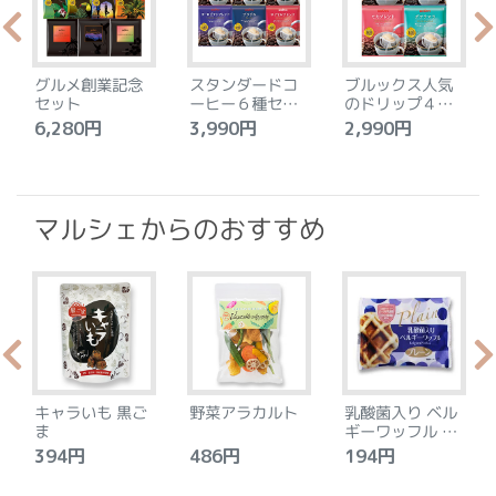
グルメ創業記念
スタンダードコ
ブルックス人気
セット
ーヒー６種セッ
のドリップ４種
ト
セット
6,280円
3,990円
2,990円
4
マルシェからのおすすめ
キャラいも 黒ご
野菜アラカルト
乳酸菌入り ベル
ま
ギーワッフル プ
レーン
394円
486円
194円