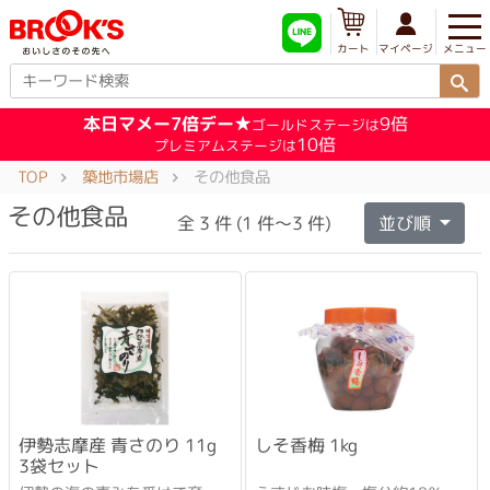
メニュー
マイページ
カート
本日マメー7倍デー★
9倍
ゴールドステージは
10倍
プレミアムステージは
TOP
築地市場店
その他食品
その他食品
全 3 件 (1 件～3 件)
並び順
伊勢志摩産 青さのり 11g
しそ香梅 1kg
3袋セット