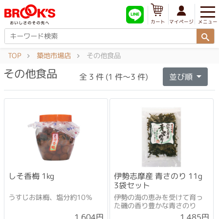
メニュー
マイページ
カート
TOP
築地市場店
その他食品
その他食品
全 3 件 (1 件～3 件)
並び順
しそ香梅 1kg
伊勢志摩産 青さのり 11g
3袋セット
うすじお味梅、塩分約10％
伊勢の海の恵みを受けて育っ
た磯の香り豊かな青さのり
1,604円
1,485円