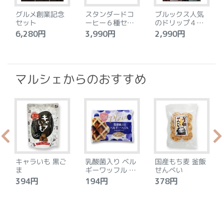
グルメ創業記念
スタンダードコ
ブルックス人気
セット
ーヒー６種セッ
のドリップ４種
ト
セット
6,280円
3,990円
2,990円
4
マルシェからのおすすめ
キャラいも 黒ご
乳酸菌入り ベル
国産もち麦 釜飯
ま
ギーワッフル プ
せんべい
レーン
394円
194円
378円