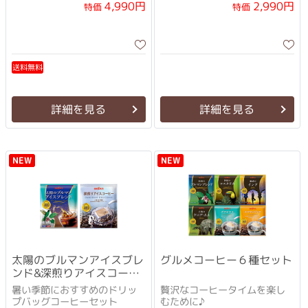
4,990円
2,990円
特価
特価
送料無料
詳細を見る
詳細を見る
NEW
NEW
太陽のブルマンアイスブレ
グルメコーヒー６種セット
ンド&深煎りアイスコーヒ
ー
暑い季節におすすめのドリッ
贅沢なコーヒータイムを楽し
プバッグコーヒーセット
むために♪