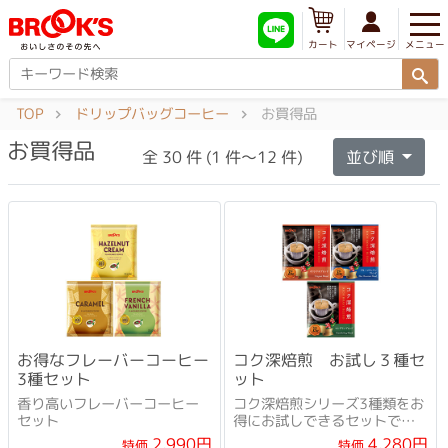
メニュー
マイページ
カート
TOP
ドリップバッグコーヒー
お買得品
お買得品
全 30 件 (1 件～12 件)
並び順
お得なフレーバーコーヒー
コク深焙煎 お試し３種セ
3種セット
ット
香り高いフレーバーコーヒー
コク深焙煎シリーズ3種類をお
セット
得にお試しできるセットで
す。
2,990円
4,280円
特価
特価