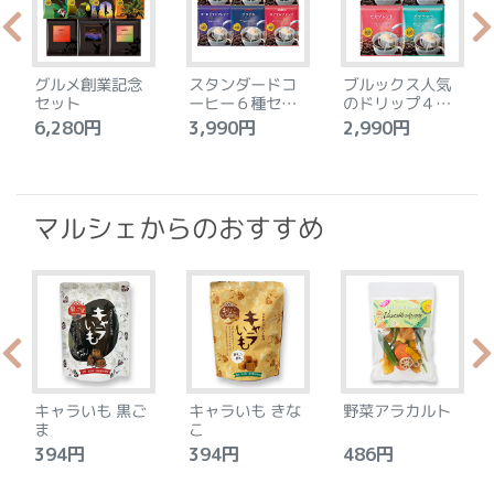
グルメ創業記念
スタンダードコ
ブルックス人気
セット
ーヒー６種セッ
のドリップ４種
ト
セット
6,280円
3,990円
2,990円
4
マルシェからのおすすめ
キャラいも 黒ご
キャラいも きな
野菜アラカルト
ま
こ
394円
394円
486円