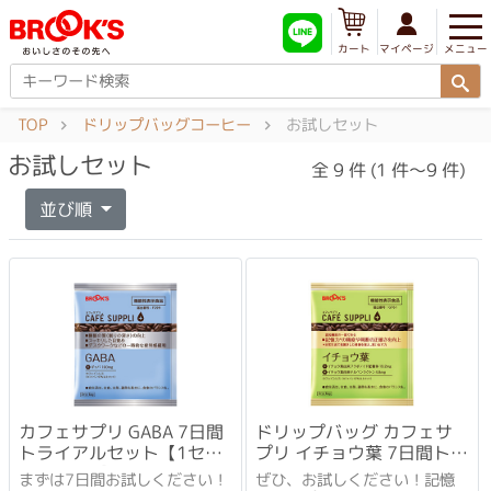
メニュー
マイページ
カート
TOP
ドリップバッグコーヒー
お試しセット
お試しセット
全 9 件 (1 件～9 件)
並び順
カフェサプリ GABA 7日間
ドリップバッグ カフェサ
トライアルセット【1セッ
プリ イチョウ葉 7日間トラ
ト1回限り】
イアルセット
まずは7日間お試しください！
ぜひ、お試しください！記憶