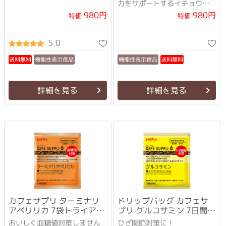
力をサポートするイチョウ葉
エキスを配合
980円
980円
特価
特価
5.0
機能性表示食品
機能性表示食品
送料無料
送料無料
詳細を見る
詳細を見る
カフェサプリ ターミナリ
ドリップバッグ カフェサ
アベリリカ 7袋トライアル
プリ グルコサミン 7日間ト
セット
ライアルセット
おいしく血糖値対策しません
ひざ関節対策に！