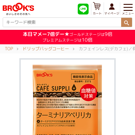
メニュー
マイページ
カート
本日マメー7倍デー★
9倍
ゴールドステージは
10倍
プレミアムステージは
TOP
ドリップバッグコーヒー
カフェインレス(デカフェ)／