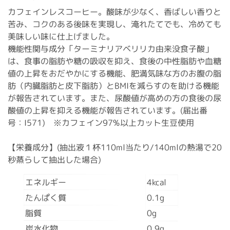
カフェインレスコーヒー。酸味が少なく、香ばしい香りと
苦み、コクのある後味を実現し、淹れたてでも、冷めても
美味しい味に仕上げました。
機能性関与成分「ターミナリアベリリカ由来没食子酸」
は、食事の脂肪や糖の吸収を抑え、食後の中性脂肪や血糖
値の上昇をおだやかにする機能、肥満気味な方のお腹の脂
肪（内臓脂肪と皮下脂肪）とBMIを減らすのを助ける機能
が報告されています。また、尿酸値が高めの方の食後の尿
酸値の上昇を抑える機能が報告されています。(届出番
号：I571) ※カフェイン97%以上カット生豆使用
【栄養成分】(抽出液１杯110ml当たり/140mlの熱湯で20
秒蒸らして抽出した場合)
エネルギー
4kcal
たんぱく質
0.1g
脂質
0g
炭水化物
0.9g