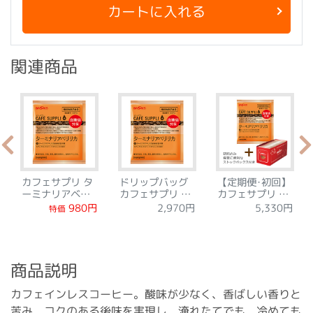
カートに入れる
関連商品
カフェサプリ タ
ドリップバッグ
【定期便･初回】
ーミナリアベリ
カフェサプリ タ
カフェサプリ タ
リカ 7袋トライ
ーミナリアベリ
ーミナリアベリ
2,970円
5,330円
980円
特価
アルセット
リカ 15袋
リカ 30袋
商品説明
カフェインレスコーヒー。酸味が少なく、香ばしい香りと
苦み、コクのある後味を実現し、淹れたてでも、冷めても