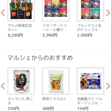
グルメ創業記念
スタンダードコ
ブルックス人気
セット
ーヒー６種セッ
のドリップ４種
ト
セット
6,280円
3,990円
2,990円
4
マルシェからのおすすめ
キャラいも 黒ご
野菜アラカルト
乳酸菌入り ベル
ま
ギーワッフル プ
レーン
394円
486円
194円