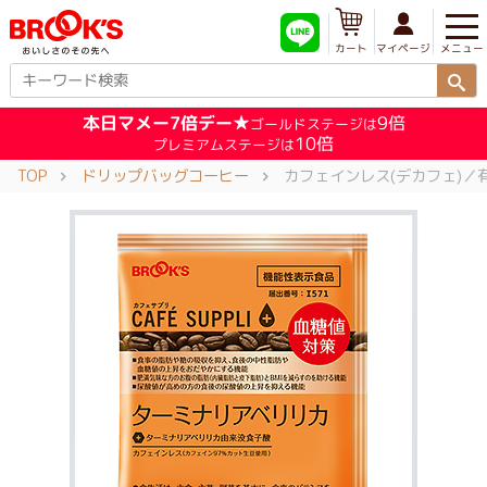
メニュー
マイページ
カート
本日マメー7倍デー★
9倍
ゴールドステージは
10倍
プレミアムステージは
TOP
ドリップバッグコーヒー
カフェインレス(デカフェ)／