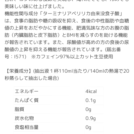
美味しい味に仕上げました。
機能性関与成分「ターミナリアベリリカ由来没食子酸」
は、食事の脂肪や糖の吸収を抑え、食後の中性脂肪や血糖
値の上昇をおだやかにする機能、肥満気味な方のお腹の脂
肪（内臓脂肪と皮下脂肪）とBMIを減らすのを助ける機能
が報告されています。また、尿酸値が高めの方の食後の尿
酸値の上昇を抑える機能が報告されています。(届出番
号：I571) ※カフェイン97%以上カット生豆使用
【栄養成分】(抽出液１杯110ml当たり/140mlの熱湯で20
秒蒸らして抽出した場合)
エネルギー
4kcal
たんぱく質
0.1g
脂質
0g
炭水化物
0.9g
食塩相当量
0g