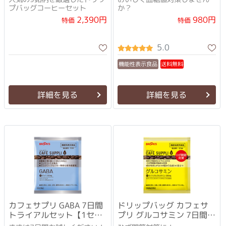
プバッグコーヒーセット
か？
2,390円
980円
特価
特価
5.0
機能性表示食品
送料無料
詳細を見る
詳細を見る
カフェサプリ GABA 7日間
ドリップバッグ カフェサ
トライアルセット【1セッ
プリ グルコサミン 7日間ト
ト1回限り】
ライアルセット