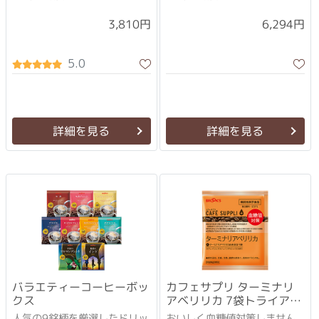
3,810円
6,294円
5.0
詳細を見る
詳細を見る
バラエティーコーヒーボッ
カフェサプリ ターミナリ
クス
アベリリカ 7袋トライアル
セット
人気の9銘柄を厳選したドリッ
おいしく血糖値対策しません