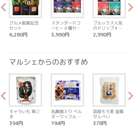
グルメ創業記念
スタンダードコ
ブルックス人気
セット
ーヒー６種セッ
のドリップ４種
ト
セット
6,280円
3,990円
2,990円
4
マルシェからのおすすめ
キャラいも 黒ご
乳酸菌入り ベル
国産もち麦 釜飯
ま
ギーワッフル プ
せんべい
レーン
394円
194円
378円