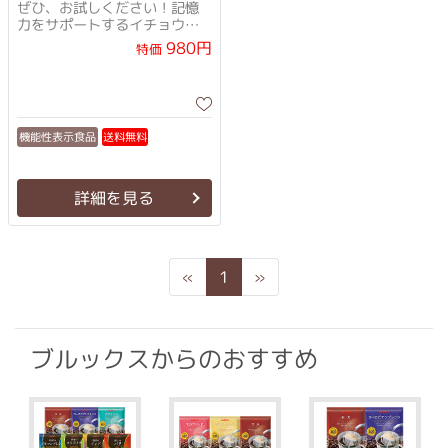
イアルセット
ぜひ、お試しください！記憶
力をサポートするイチョウ葉
エキスを配合
980円
特価
機能性表示食品
送料無料
詳細を見る
Previous
Next
«
1
»
ブルックスからのおすすめ