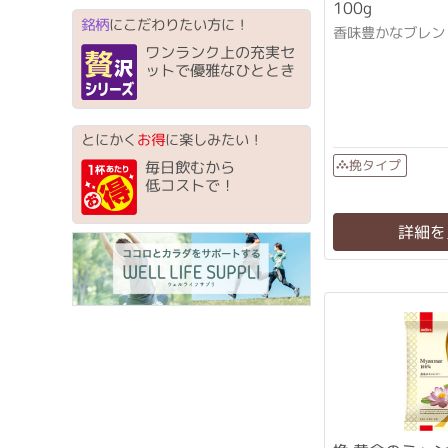
100g
銘柄
にこだわりたい方に！
香味豊かなブレン
ワンランク上の充実セ
ットで優雅なひととき
とにかく
お得
に楽しみたい！
挽タイプ
毎日飲むから
低コストで！
詳細を