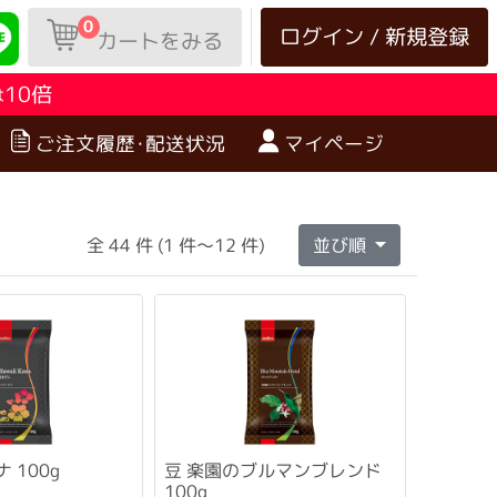
0
ログイン / 新規登録
カートをみる
10倍
は
ご注文履歴･配送状況
マイページ
全 44 件 (1 件～12 件)
並び順
 100g
豆 楽園のブルマンブレンド
100g