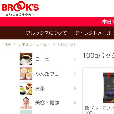
本日
ブルックスについて
ダイレクトメール
TOP
レギュラーコーヒー
100gパック
100gパッ
コーヒー
かんたフェ
お茶
美容・健康
挽 ブルーマウン
100g