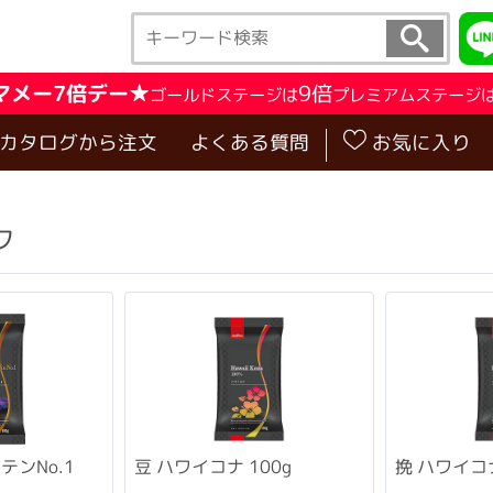
マメー7倍デー★
9倍
ゴールドステージは
プレミアムステージ
･カタログから注文
よくある質問
お気に入り
ク
テンNo.1
挽 ハワイコナ
豆 ハワイコナ 100g