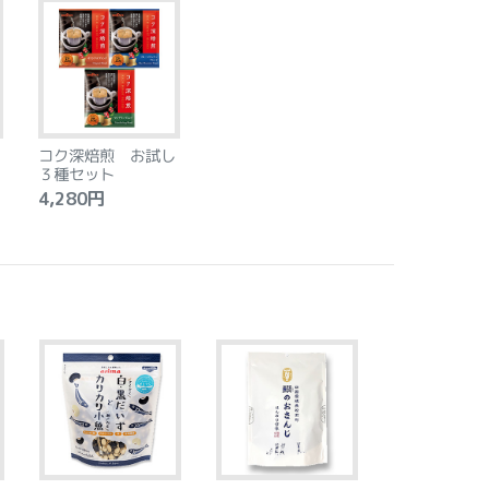
コク深焙煎 お試し
３種セット
4,280円