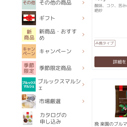
その他の商品
酸味、コク、苦み
絶妙
ギフト
新商品・おすす
め
挽タイプ
キャンペーン
詳細を
季節限定商品
ブルックスマルシ
ェ
市場厳選
カタログの
申し込み
挽 楽園のブル