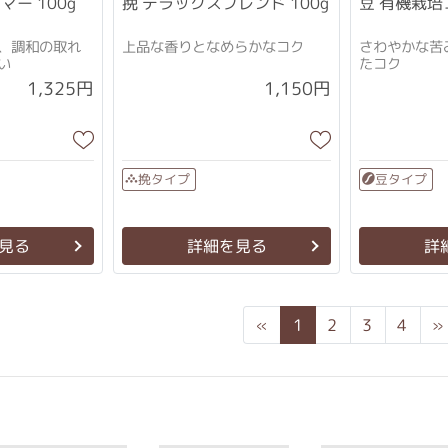
ー 100g
挽 デラックスブレンド 100g
豆 有機栽培
、調和の取れ
上品な香りとなめらかなコク
さわやかな苦
い
たコク
1,325円
1,150円
挽タイプ
豆タイプ
見る
詳細を見る
詳
Previous
«
1
2
3
4
»