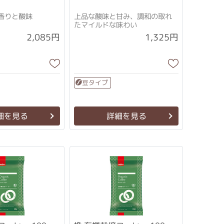
香りと酸味
上品な酸味と甘み、調和の取れ
たマイルドな味わい
2,085円
1,325円
豆タイプ
細を見る
詳細を見る