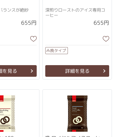
バランスが絶妙
深煎りローストのアイス専用コ
ーヒー
655円
655円
挽タイプ
細を見る
詳細を見る