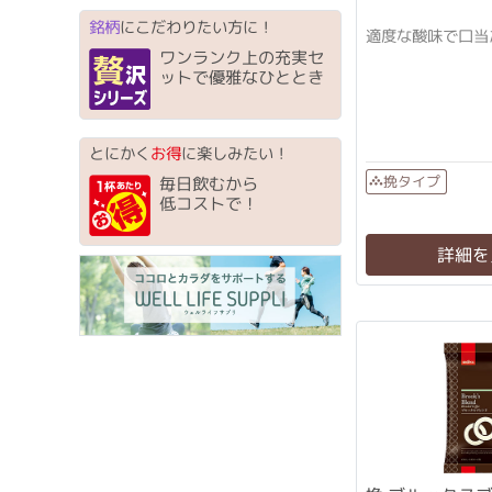
銘柄
にこだわりたい方に！
適度な酸味で口当
ワンランク上の充実セ
ットで優雅なひととき
とにかく
お得
に楽しみたい！
挽タイプ
毎日飲むから
低コストで！
詳細を