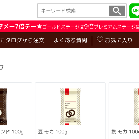
マメー7倍デー★
9倍
ゴールドステージは
プレミアムステージ
･カタログから注文
よくある質問
お気に入り
ク
ド 100g
挽 モカ 100
豆 モカ 100g