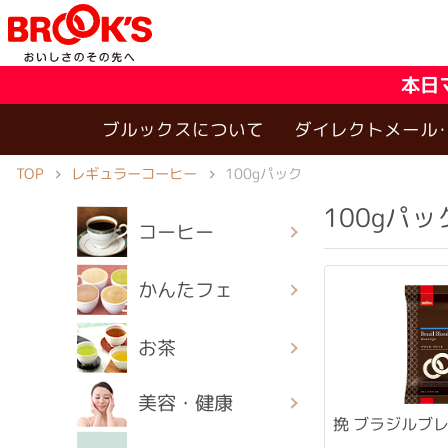
本日
ブルックスについて
ダイレクトメール
TOP
レギュラーコーヒー
100gパック
100gパッ
コーヒー
かんたフェ
お茶
美容・健康
挽 ブラジルブレン