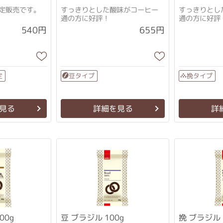
定販売です。
すっきりとした酸味がコーヒー
すっきりとし
通の方に好評！
通の方に好評
540円
655円
定
豆タイプ
挽タイプ
見る
詳細を見る
詳
00g
挽 ブラジル 
豆 ブラジル 100g