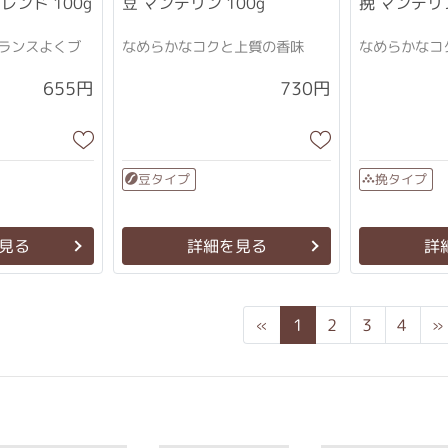
レンド 100g
挽 マンデリン
豆 マンデリン 100g
ランスよくブ
なめらかなコクと上質の香味
なめらかなコ
655円
730円
豆タイプ
挽タイプ
見る
詳細を見る
詳
Previous
«
1
2
3
4
»