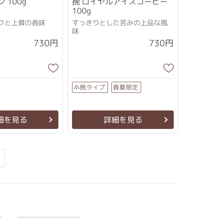
 100g
挽 ロイヤルアイスコーヒー
100g
クと上質の香味
すっきりとした苦みの上品な風
味
730円
730円
春夏限定
挽タイプ
細を見る
詳細を見る
Next