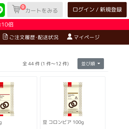
0
ログイン / 新規登録
カートをみる
10倍
は
ご注文履歴･配送状況
マイページ
全 44 件 (1 件～12 件)
並び順
g
豆 コロンビア 100g