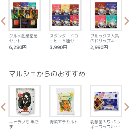
グルメ創業記念
スタンダードコ
ブルックス人気
セット
ーヒー６種セッ
のドリップ４種
ト
セット
6,280円
3,990円
2,990円
4
マルシェからのおすすめ
キャラいも 黒ご
野菜アラカルト
乳酸菌入り ベル
ま
ギーワッフル プ