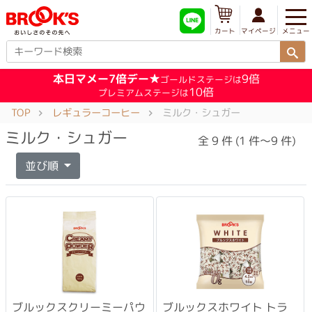
メニュー
マイページ
カート
本日マメー7倍デー★
9倍
ゴールドステージは
10倍
プレミアムステージは
TOP
レギュラーコーヒー
ミルク・シュガー
ミルク・シュガー
全 9 件 (1 件～9 件)
並び順
ブルックスクリーミーパウ
ブルックスホワイト トラ