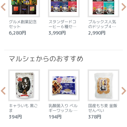
グルメ創業記念
スタンダードコ
ブルックス人気
セット
ーヒー６種セッ
のドリップ４種
ト
セット
6,280円
3,990円
2,990円
4
マルシェからのおすすめ
キャラいも 黒ご
乳酸菌入り ベル
国産もち麦 釜飯
ま
ギーワッフル プ
せんべい
レーン
394円
194円
378円