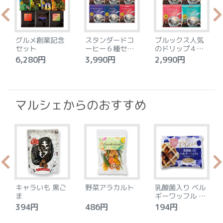
グルメ創業記念
スタンダードコ
ブルックス人気
セット
ーヒー６種セッ
のドリップ４種
ト
セット
6,280円
3,990円
2,990円
4
マルシェからのおすすめ
キャラいも 黒ご
野菜アラカルト
乳酸菌入り ベル
ま
ギーワッフル プ
レーン
394円
486円
194円