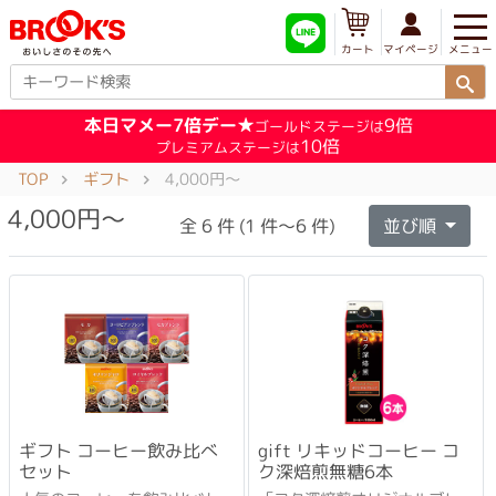
メニュー
マイページ
カート
本日マメー7倍デー★
9倍
ゴールドステージは
10倍
プレミアムステージは
TOP
ギフト
4,000円～
4,000円～
全 6 件 (1 件～6 件)
並び順
ギフト コーヒー飲み比べ
gift リキッドコーヒー コ
セット
ク深焙煎無糖6本