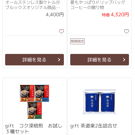
オールステンレス製ケトルが
夏もやっぱりドリップバッグ
ブルックスオリジナル商品で
コーヒーの贈り物
登場！
4,320円
4,400円
特価
期間限定
詳細を見る
詳細を見る
gift コク深焙煎 お試し
gift 茶道楽2缶詰合せ
３種セット