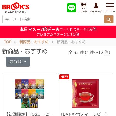
メニュー
マイページ
カート
本日マメー7倍デー★
9倍
ゴールドステージは
10倍
プレミアムステージは
TOP
新商品・おすすめ
新商品・おすすめ
新商品・おすすめ
全 32 件 (1 件～12 件)
並び順
NEW
【初回限定】10gコーヒー
TEA RAPY(ティーラピー)