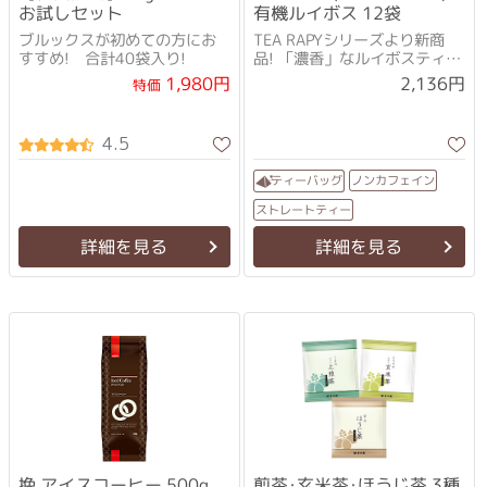
お試しセット
有機ルイボス 12袋
ブルックスが初めての方にお
TEA RAPYシリーズより新商
すすめ! 合計40袋入り!
品! 「濃香」なルイボスティー
で満たされる
1,980円
2,136円
特価
4.5
ノンカフェイン
ティーバッグ
ストレートティー
詳細を見る
詳細を見る
挽 アイスコーヒー 500g
煎茶･玄米茶･ほうじ茶 3種