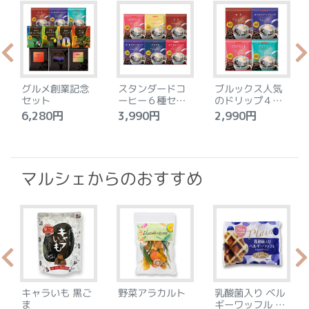
グルメ創業記念
スタンダードコ
ブルックス人気
セット
ーヒー６種セッ
のドリップ４種
ト
セット
6,280円
3,990円
2,990円
4
マルシェからのおすすめ
キャラいも 黒ご
野菜アラカルト
乳酸菌入り ベル
ま
ギーワッフル プ